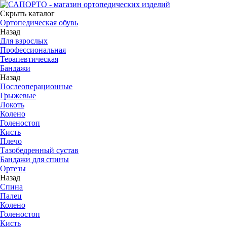
Скрыть каталог
Ортопедическая обувь
Назад
Для взрослых
Профессиональная
Терапевтическая
Бандажи
Назад
Послеоперационные
Грыжевые
Локоть
Колено
Голеностоп
Кисть
Плечо
Тазобедренный сустав
Бандажи для спины
Ортезы
Назад
Спина
Палец
Колено
Голеностоп
Кисть