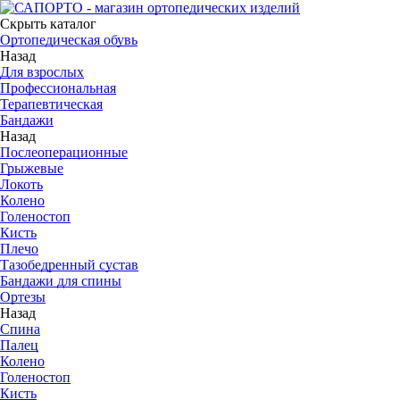
Скрыть каталог
Ортопедическая обувь
Назад
Для взрослых
Профессиональная
Терапевтическая
Бандажи
Назад
Послеоперационные
Грыжевые
Локоть
Колено
Голеностоп
Кисть
Плечо
Тазобедренный сустав
Бандажи для спины
Ортезы
Назад
Спина
Палец
Колено
Голеностоп
Кисть