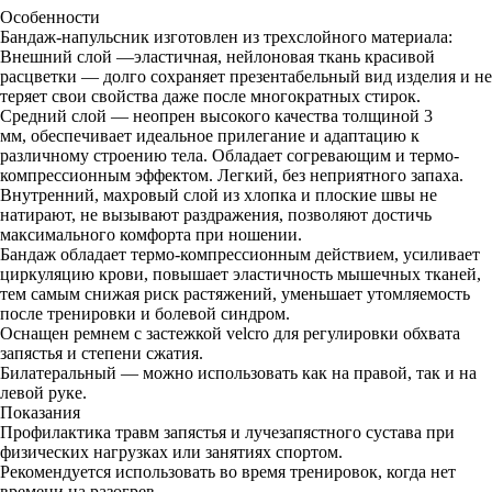
Особенности
Бандаж-напульсник изготовлен из трехслойного материала:
Внешний слой —эластичная, нейлоновая ткань красивой
расцветки — долго сохраняет презентабельный вид изделия и не
теряет свои свойства даже после многократных стирок.
Средний слой — неопрен высокого качества толщиной 3
мм, обеспечивает идеальное прилегание и адаптацию к
различному строению тела. Обладает согревающим и термо-
компрессионным эффектом. Легкий, без неприятного запаха.
Внутренний, махровый слой из хлопка и плоские швы не
натирают, не вызывают раздражения, позволяют достичь
максимального комфорта при ношении.
Бандаж обладает термо-компрессионным действием, усиливает
циркуляцию крови, повышает эластичность мышечных тканей,
тем самым снижая риск растяжений, уменьшает утомляемость
после тренировки и болевой синдром.
Оснащен ремнем с застежкой velcro для регулировки обхвата
запястья и степени сжатия.
Билатеральный — можно использовать как на правой, так и на
левой руке.
Показания
Профилактика травм запястья и лучезапястного сустава при
физических нагрузках или занятиях спортом.
Рекомендуется использовать во время тренировок, когда нет
времени на разогрев.