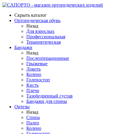
Скрыть каталог
Ортопедическая обувь
Назад
Для взрослых
Профессиональная
Терапевтическая
Бандажи
Назад
Послеоперационные
Грыжевые
Локоть
Колено
Голеностоп
Кисть
Плечо
Тазобедренный сустав
Бандажи для спины
Ортезы
Назад
Спина
Палец
Колено
Голеностоп