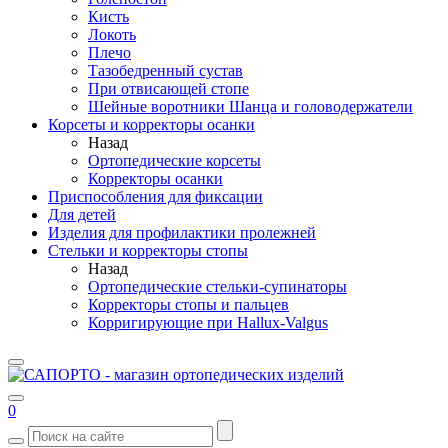
Кисть
Локоть
Плечо
Тазобедренный сустав
При отвисающей стопе
Шейные воротники Шанца и головодержатели
Корсеты и корректоры осанки
Назад
Ортопедические корсеты
Корректоры осанки
Приспособления для фиксации
Для детей
Изделия для профилактики пролежней
Стельки и корректоры стопы
Назад
Ортопедические стельки-супинаторы
Корректоры стопы и пальцев
Корригирующие при Hallux-Valgus
0