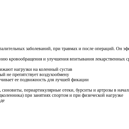
спалительных заболеваний, при травмах и после операций. Он э
нию кровообращения и улучшения впитывания лекарственных сре
нижают нагрузки на коленный сустав
рый не препятствует воздухообмену
чивает ее подвижность для лучшей фикации
 синовиты, периартикулярные отеки, бурситы и артрозы в начал
дколенника) при занятиях спортом и при физической нагрузке
оде