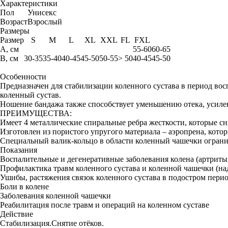
Характеристики
Пол
Унисекс
Возраст
Взрослый
Размеры
Размер
S
M
L
XL
XXL
FL
FXL
А, см
55-60
60-65
В, см
30-35
35-40
40-45
45-50
50-55
> 50
40-45
45-50
Особенности
Предназначен для стабилизации коленного сустава в период во
коленный сустав.
Ношение бандажа также способствует уменьшению отека, усиле
ПРЕИМУЩЕСТВА:
Имеет 4 металлические спиральные ребра жесткости, которые с
Изготовлен из пористого упругого материала – аэропрена, кото
Специальный валик-кольцо в области коленный чашечки ограни
Показания
Воспалительные и дегенеративные заболевания колена (артриты,
Профилактика травм коленного сустава и коленной чашечки (на
Ушибы, растяжения связок коленного сустава в подостром пери
Боли в колене
Заболевания коленной чашечки
Реабилитация после травм и операций на коленном суставе
Действие
Стабилизация.Снятие отёков.