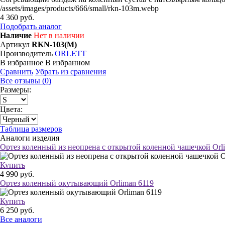
/assets/images/products/666/small/rkn-103m.webp
4 360 руб.
Подобрать аналог
Наличие
Нет в наличии
Артикул
RKN-103(M)
Производитель
ORLETT
В избранное
В избранном
Сравнить
Убрать из сравнения
Все отзывы (0)
Размеры:
Цвета:
Таблица размеров
Аналоги изделия
Ортез коленный из неопрена с открытой коленной чашечкой Orl
Купить
4 990 руб.
Ортез коленный окутывающий Orliman 6119
Купить
6 250 руб.
Все аналоги