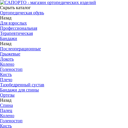
Скрыть каталог
Ортопедическая обувь
Назад
Для взрослых
Профессиональная
Терапевтическая
Бандажи
Назад
Послеоперационные
Грыжевые
Локоть
Колено
Голеностоп
Кисть
Плечо
Тазобедренный сустав
Бандажи для спины
Ортезы
Назад
Спина
Палец
Колено
Голеностоп
Кисть