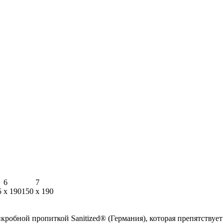
6
7
5 х 190
150 х 190
икробной пропиткой Sanitized® (Германия), которая препятствуе