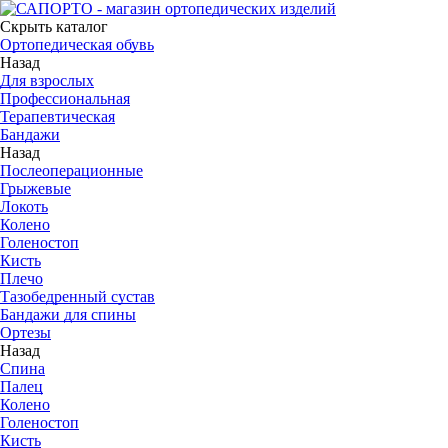
Скрыть каталог
Ортопедическая обувь
Назад
Для взрослых
Профессиональная
Терапевтическая
Бандажи
Назад
Послеоперационные
Грыжевые
Локоть
Колено
Голеностоп
Кисть
Плечо
Тазобедренный сустав
Бандажи для спины
Ортезы
Назад
Спина
Палец
Колено
Голеностоп
Кисть