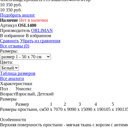
10 350 руб.
10 350 руб.
Подобрать аналог
Наличие
Нет в наличии
Артикул
OSL1400
Производитель
ORLIMAN
В избранное
В избранном
Сравнить
Убрать из сравнения
Все отзывы (0)
Размеры:
Цвета:
Таблица размеров
Все аналоги
Характеристики
Пол
Унисекс
Возраст
Взрослый, Детский
Размеры
Размер
1
2
3
4
5
Размеры простыни, см
50 х 70
70 х 90
90 х 150
90 х 190
105 х 190
13
Особенности
Верхняя поверхность простыни - мягкая ткань с ворсом с антим