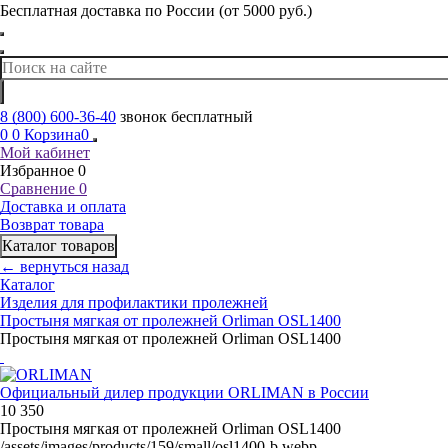
Бесплатная доставка по России (от 5000 руб.)
8 (800) 600-36-40
звонок бесплатный
0
0
Корзина
0
Мой кабинет
Избранное
0
Сравнение
0
Доставка и оплата
Возврат товара
Каталог товаров
← вернуться назад
Каталог
Изделия для профилактики пролежней
Простыня мягкая от пролежней Orliman OSL1400
Простыня мягкая от пролежней Orliman OSL1400
Официальный дилер продукции ORLIMAN в России
10 350
Простыня мягкая от пролежней Orliman OSL1400
/assets/images/products/159/small/osl1400-b.webp