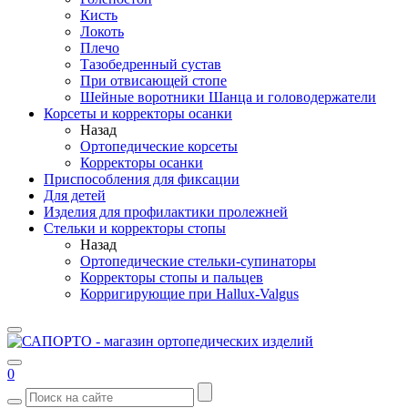
Кисть
Локоть
Плечо
Тазобедренный сустав
При отвисающей стопе
Шейные воротники Шанца и головодержатели
Корсеты и корректоры осанки
Назад
Ортопедические корсеты
Корректоры осанки
Приспособления для фиксации
Для детей
Изделия для профилактики пролежней
Стельки и корректоры стопы
Назад
Ортопедические стельки-супинаторы
Корректоры стопы и пальцев
Корригирующие при Hallux-Valgus
0