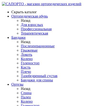
Скрыть каталог
Ортопедическая обувь
Назад
Для взрослых
Профессиональная
Терапевтическая
Бандажи
Назад
Послеоперационные
Грыжевые
Локоть
Колено
Голеностоп
Кисть
Плечо
Тазобедренный сустав
Бандажи для спины
Ортезы
Назад
Спина
Палец
Колено
Голеностоп