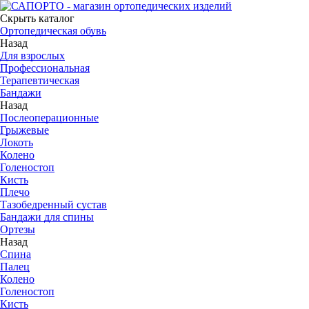
Скрыть каталог
Ортопедическая обувь
Назад
Для взрослых
Профессиональная
Терапевтическая
Бандажи
Назад
Послеоперационные
Грыжевые
Локоть
Колено
Голеностоп
Кисть
Плечо
Тазобедренный сустав
Бандажи для спины
Ортезы
Назад
Спина
Палец
Колено
Голеностоп
Кисть