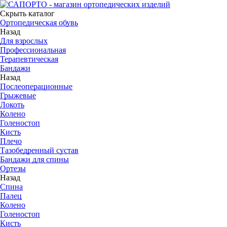
Скрыть каталог
Ортопедическая обувь
Назад
Для взрослых
Профессиональная
Терапевтическая
Бандажи
Назад
Послеоперационные
Грыжевые
Локоть
Колено
Голеностоп
Кисть
Плечо
Тазобедренный сустав
Бандажи для спины
Ортезы
Назад
Спина
Палец
Колено
Голеностоп
Кисть