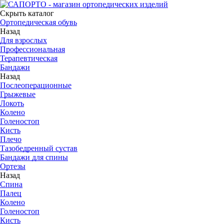
Скрыть каталог
Ортопедическая обувь
Назад
Для взрослых
Профессиональная
Терапевтическая
Бандажи
Назад
Послеоперационные
Грыжевые
Локоть
Колено
Голеностоп
Кисть
Плечо
Тазобедренный сустав
Бандажи для спины
Ортезы
Назад
Спина
Палец
Колено
Голеностоп
Кисть