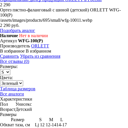
2 290
Ортез пястно-фаланговый с шиной (детский) ORLETT WFG-
100(P)
/assets/images/products/695/small/wfg-10011.webp
2 290 руб.
Подобрать аналог
Наличие
Нет в наличии
Артикул
WFG-100(P)
Производитель
ORLETT
В избранное
В избранном
Сравнить
Убрать из сравнения
Все отзывы (0)
Размеры:
Цвета:
Таблица размеров
Все аналоги
Характеристики
Пол
Унисекс
Возраст
Детский
Размеры
Размер
S
M
L
Обхват таза, см
Lj 12
12-14
14-17