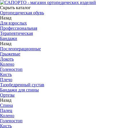
Скрыть каталог
Ортопедическая обувь
Назад
Для взрослых
Профессиональная
Терапевтическая
Бандажи
Назад
Послеоперационные
Грыжевые
Локоть
Колено
Голеностоп
Кисть
Плечо
Тазобедренный сустав
Бандажи для спины
Ортезы
Назад
Спина
Палец
Колено
Голеностоп
Кисть