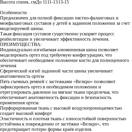
Высота спинк, см
До 11
11-13
13-15
Особенности
Предназначен для полной фиксации пястно-фаланговых и
межфаланговых суставов у детей в заданном положении за счет
моделируемой шины.
Такая фиксация суставов существенно ускоряет процесс
реабилитации и увеличивает эффективность лечения.
ПРЕИМУЩЕСТВА:
Индивидуально изгибаемая алюминиевая шина позволяет
моделировать ортез под требуемую конфигурацию, что
обеспечивает необходимое положение кисти для полноценного
лечения
Сферический изгиб ладонной части шины увеличивает
анатомичность ортеза
Пять съемных ремней с застежками «Велкро» позволяют
зафиксировать ортез в необходимом положении и
отрегулировать давление на мягкие ткани предплечья, что
обеспечивает анатомичность фиксации и безопасность
применения ортеза
Перфорированная ткань с высокой воздухопроницаемостью
создает высокий комфорт
Эластичность и плотная ткань с износостойкой поверхностью
устойчива к повреждению от застёжки «Велкро», что
предотвращает потерю формы краёв изделия.