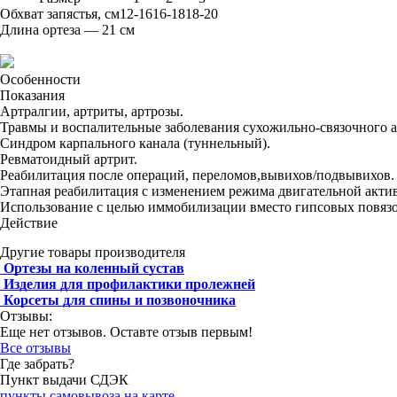
Обхват запястья, см
12-16
16-18
18-20
Длина ортеза — 21 см
Особенности
Показания
Артралгии, артриты, артрозы.
Травмы и воспалительные заболевания сухожильно-связочного а
Синдром карпального канала (туннельный).
Ревматоидный артрит.
Реабилитация после операций, переломов,вывихов/подвывихов.
Этапная реабилитация с изменением режима двигательной акти
Использование с целью иммобилизации вместо гипсовых повязо
Действие
Другие товары производителя
Ортезы на коленный сустав
Изделия для профилактики пролежней
Корсеты для спины и позвоночника
Отзывы:
Еще нет отзывов. Оставте отзыв первым!
Все отзывы
Где забрать?
Пункт выдачи СДЭК
пункты самовывоза на карте