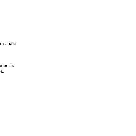
ппарата.
вности.
к.