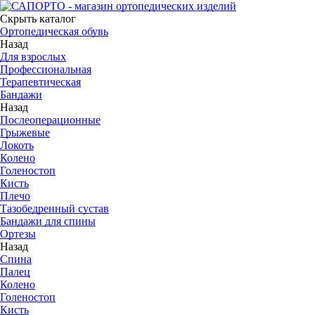
Скрыть каталог
Ортопедическая обувь
Назад
Для взрослых
Профессиональная
Терапевтическая
Бандажи
Назад
Послеоперационные
Грыжевые
Локоть
Колено
Голеностоп
Кисть
Плечо
Тазобедренный сустав
Бандажи для спины
Ортезы
Назад
Спина
Палец
Колено
Голеностоп
Кисть