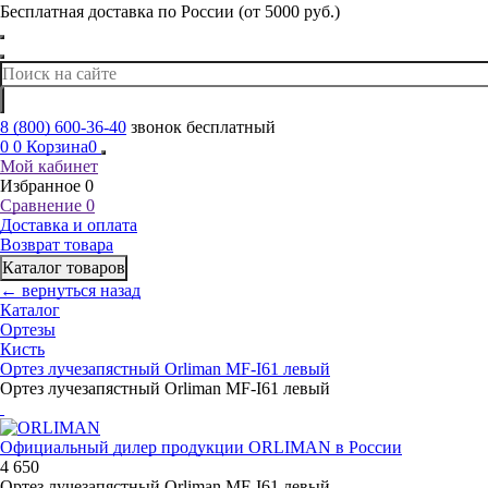
Бесплатная доставка по России (от 5000 руб.)
8 (800) 600-36-40
звонок бесплатный
0
0
Корзина
0
Мой кабинет
Избранное
0
Сравнение
0
Доставка и оплата
Возврат товара
Каталог товаров
← вернуться назад
Каталог
Ортезы
Кисть
Ортез лучезапястный Orliman MF-I61 левый
Ортез лучезапястный Orliman MF-I61 левый
Официальный дилер продукции ORLIMAN в России
4 650
Ортез лучезапястный Orliman MF-I61 левый