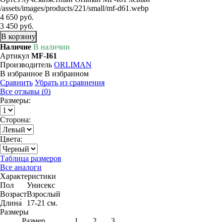
/assets/images/products/221/small/mf-d61.webp
4 650 руб.
3 450 руб.
В корзину
Наличие
В наличии
Артикул
MF-I61
Производитель
ORLIMAN
В избранное
В избранном
Сравнить
Убрать из сравнения
Все отзывы (0)
Размеры:
Сторона:
Цвета:
Таблица размеров
Все аналоги
Характеристики
Пол
Унисекс
Возраст
Взрослый
Длина́
17-21 см.
Размеры
Размер
1
2
3