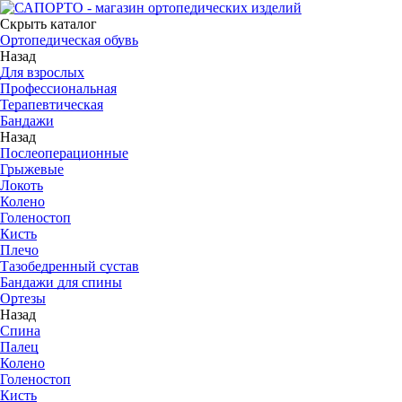
Скрыть каталог
Ортопедическая обувь
Назад
Для взрослых
Профессиональная
Терапевтическая
Бандажи
Назад
Послеоперационные
Грыжевые
Локоть
Колено
Голеностоп
Кисть
Плечо
Тазобедренный сустав
Бандажи для спины
Ортезы
Назад
Спина
Палец
Колено
Голеностоп
Кисть