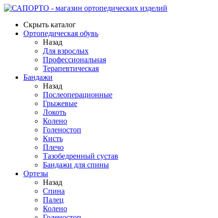
Скрыть каталог
Ортопедическая обувь
Назад
Для взрослых
Профессиональная
Терапевтическая
Бандажи
Назад
Послеоперационные
Грыжевые
Локоть
Колено
Голеностоп
Кисть
Плечо
Тазобедренный сустав
Бандажи для спины
Ортезы
Назад
Спина
Палец
Колено
Голеностоп