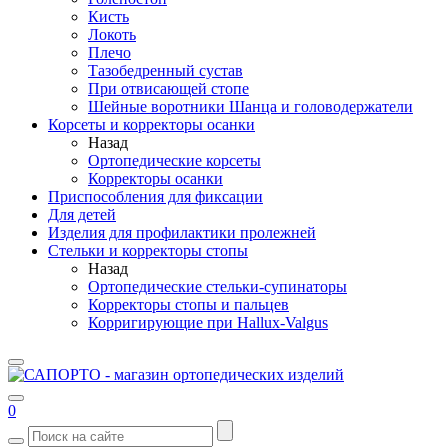
Кисть
Локоть
Плечо
Тазобедренный сустав
При отвисающей стопе
Шейные воротники Шанца и головодержатели
Корсеты и корректоры осанки
Назад
Ортопедические корсеты
Корректоры осанки
Приспособления для фиксации
Для детей
Изделия для профилактики пролежней
Стельки и корректоры стопы
Назад
Ортопедические стельки-супинаторы
Корректоры стопы и пальцев
Корригирующие при Hallux-Valgus
0