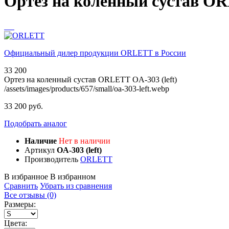
Ортез на коленный сустав OR
Официальный дилер продукции ORLETT в России
33 200
Ортез на коленный сустав ORLETT OA-303 (left)
/assets/images/products/657/small/oa-303-left.webp
33 200 руб.
Подобрать аналог
Наличие
Нет в наличии
Артикул
OA-303 (left)
Производитель
ORLETT
В избранное
В избранном
Сравнить
Убрать из сравнения
Все отзывы (0)
Размеры:
Цвета: