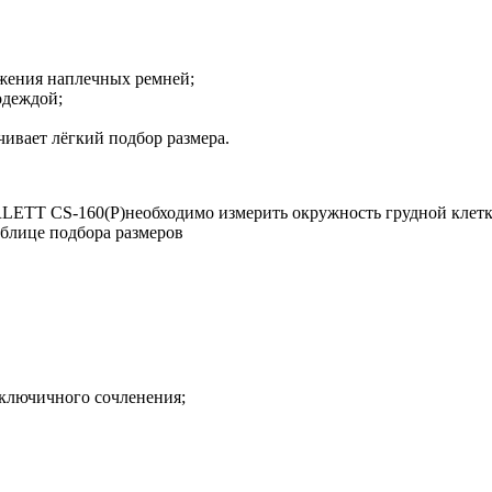
яжения наплечных ремней;
одеждой;
ивает лёгкий подбор размера.
ORLETT СS-160(P)необходимо измерить окружность грудной клет
аблице подбора размеров
ключичного сочленения;