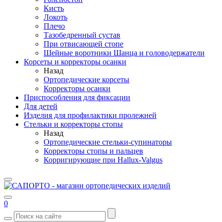
Кисть
Локоть
Плечо
Тазобедренный сустав
При отвисающей стопе
Шейные воротники Шанца и головодержатели
Корсеты и корректоры осанки
Назад
Ортопедические корсеты
Корректоры осанки
Приспособления для фиксации
Для детей
Изделия для профилактики пролежней
Стельки и корректоры стопы
Назад
Ортопедические стельки-супинаторы
Корректоры стопы и пальцев
Корригирующие при Hallux-Valgus
0