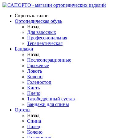
Скрыть каталог
Ортопедическая обувь
Назад
Для взрослых
Профессиональная
Терапевтическая
Бандажи
Назад
Послеоперационные
Грыжевые
Локоть
Колено
Голеностоп
Кисть
Плечо
Тазобедренный сустав
Бандажи для спины
Ортезы
Назад
Спина
Палец
Колено
Голеностоп