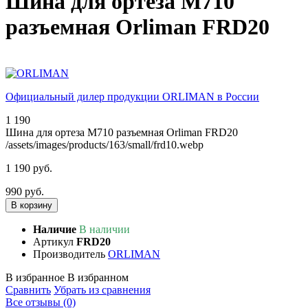
Шина для ортеза М710
разъемная Orliman FRD20
Официальный дилер продукции ORLIMAN в России
1 190
Шина для ортеза М710 разъемная Orliman FRD20
/assets/images/products/163/small/frd10.webp
1 190 руб.
990 руб.
В корзину
Наличие
В наличии
Артикул
FRD20
Производитель
ORLIMAN
В избранное
В избранном
Сравнить
Убрать из сравнения
Все отзывы (0)