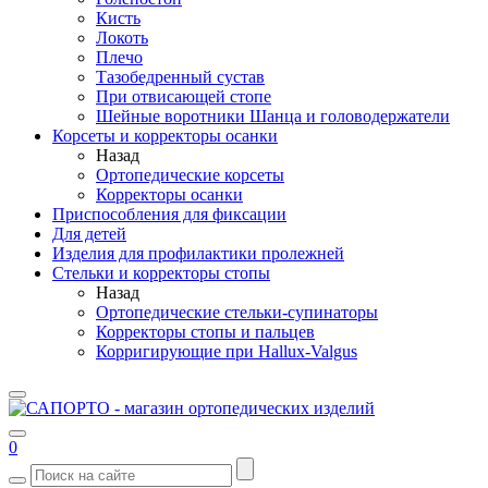
Кисть
Локоть
Плечо
Тазобедренный сустав
При отвисающей стопе
Шейные воротники Шанца и головодержатели
Корсеты и корректоры осанки
Назад
Ортопедические корсеты
Корректоры осанки
Приспособления для фиксации
Для детей
Изделия для профилактики пролежней
Стельки и корректоры стопы
Назад
Ортопедические стельки-супинаторы
Корректоры стопы и пальцев
Корригирующие при Hallux-Valgus
0