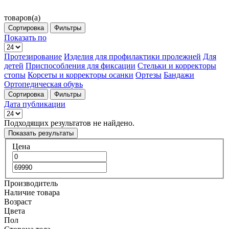
товаров(а)
Сортировка
Фильтры
Показать по
Протезирование
Изделия для профилактики пролежней
Для
детей
Приспособления для фиксации
Стельки и корректоры
стопы
Корсеты и корректоры осанки
Ортезы
Бандажи
Ортопедическая обувь
Сортировка
Фильтры
Дата публикации
Подходящих результатов не найдено.
Показать результаты
Цена
Производитель
Наличие товара
Возраст
Цвета
Пол