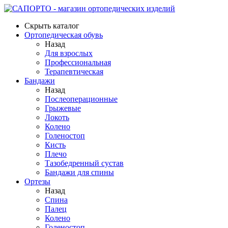
Скрыть каталог
Ортопедическая обувь
Назад
Для взрослых
Профессиональная
Терапевтическая
Бандажи
Назад
Послеоперационные
Грыжевые
Локоть
Колено
Голеностоп
Кисть
Плечо
Тазобедренный сустав
Бандажи для спины
Ортезы
Назад
Спина
Палец
Колено
Голеностоп