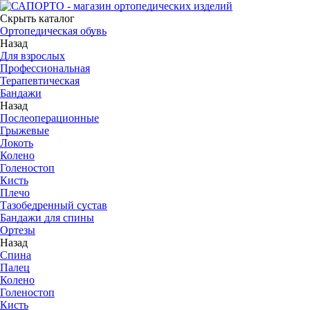
Скрыть каталог
Ортопедическая обувь
Назад
Для взрослых
Профессиональная
Терапевтическая
Бандажи
Назад
Послеоперационные
Грыжевые
Локоть
Колено
Голеностоп
Кисть
Плечо
Тазобедренный сустав
Бандажи для спины
Ортезы
Назад
Спина
Палец
Колено
Голеностоп
Кисть