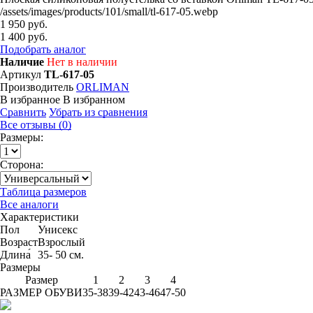
/assets/images/products/101/small/tl-617-05.webp
1 950 руб.
1 400 руб.
Подобрать аналог
Наличие
Нет в наличии
Артикул
TL-617-05
Производитель
ORLIMAN
В избранное
В избранном
Сравнить
Убрать из сравнения
Все отзывы (0)
Размеры:
Сторона:
Таблица размеров
Все аналоги
Характеристики
Пол
Унисекс
Возраст
Взрослый
Длина́
35- 50 см.
Размеры
Размер
1
2
3
4
РАЗМЕР ОБУВИ
35-38
39-42
43-46
47-50