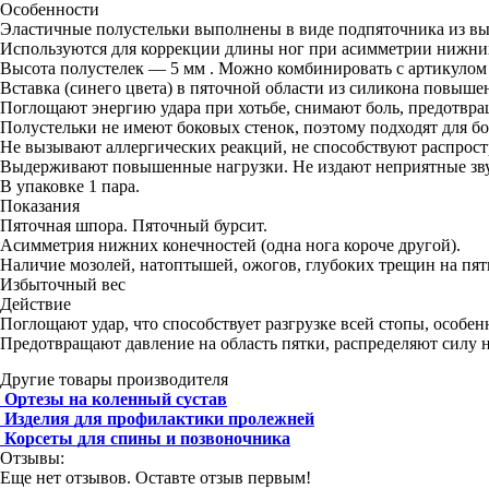
Особенности
Эластичные полустельки выполнены в виде подпяточника из вы
Используются для коррекции длины ног при асимметрии нижни
Высота полустелек — 5 мм . Можно комбинировать с артикулом
Вставка (синего цвета) в пяточной области из силикона повыш
Поглощают энергию удара при хотьбе, снимают боль, предотвра
Полустельки не имеют боковых стенок, поэтому подходят для бо
Не вызывают аллергических реакций, не способствуют распрост
Выдерживают повышенные нагрузки. Не издают неприятные зву
В упаковке 1 пара.
Показания
Пяточная шпора. Пяточный бурсит.
Асимметрия нижних конечностей (одна нога короче другой).
Наличие мозолей, натоптышей, ожогов, глубоких трещин на пят
Избыточный вес
Действие
Поглощают удар, что способствует разгрузке всей стопы, особен
Предотвращают давление на область пятки, распределяют силу н
Другие товары производителя
Ортезы на коленный сустав
Изделия для профилактики пролежней
Корсеты для спины и позвоночника
Отзывы:
Еще нет отзывов. Оставте отзыв первым!