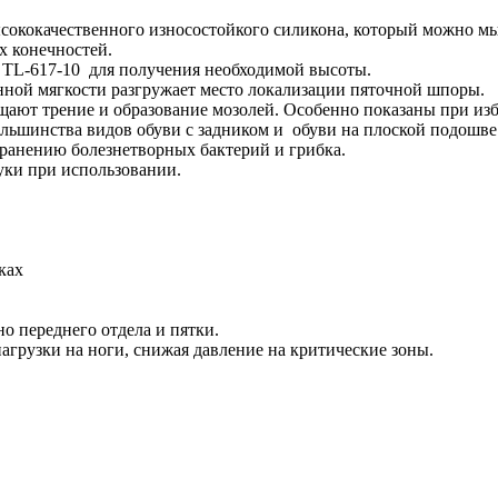
сококачественного износостойкого силикона, который можно мы
х конечностей.
 TL-617-10 для получения необходимой высоты.
енной мягкости разгружает место локализации пяточной шпоры.
щают трение и образование мозолей. Особенно показаны при из
льшинства видов обуви с задником и обуви на плоской подошве 
ранению болезнетворных бактерий и грибка.
ки при использовании.
ках
но переднего отдела и пятки.
агрузки на ноги, снижая давление на критические зоны.