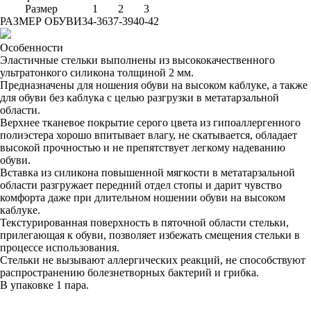
Размер
1
2
3
РАЗМЕР ОБУВИ
34-36
37-39
40-42
Особенности
Эластичные стельки выполнены из высококачественного
ультратонкого силикона толщиной 2 мм.
Предназначены для ношения обуви на высоком каблуке, а также
для обуви без каблука с целью разгрузки в метатарзальной
области.
Верхнее тканевое покрытие серого цвета из гипоаллергенного
полиэстера хорошо впитывает влагу, не скатывается, обладает
высокой прочностью и не препятствует легкому надеванию
обуви.
Вставка из силикона повышенной мягкости в метатарзальной
области разгружает передний отдел стопы и дарит чувство
комфорта даже при длительном ношении обуви на высоком
каблуке.
Текстурированная поверхность в пяточной области стельки,
прилегающая к обуви, позволяет избежать смещения стельки в
процессе использования.
Стельки не вызывают аллергических реакций, не способствуют
распространению болезнетворных бактерий и грибка.
В упаковке 1 пара.