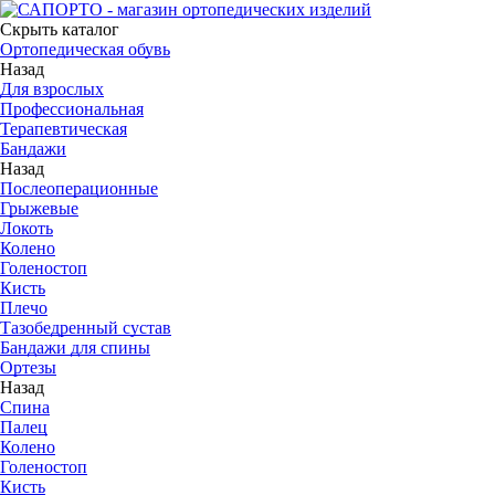
Скрыть каталог
Ортопедическая обувь
Назад
Для взрослых
Профессиональная
Терапевтическая
Бандажи
Назад
Послеоперационные
Грыжевые
Локоть
Колено
Голеностоп
Кисть
Плечо
Тазобедренный сустав
Бандажи для спины
Ортезы
Назад
Спина
Палец
Колено
Голеностоп
Кисть