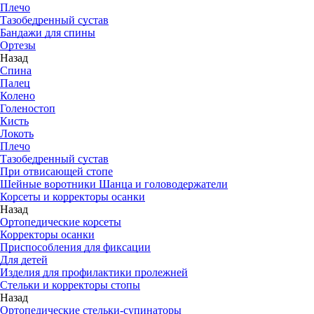
Плечо
Тазобедренный сустав
Бандажи для спины
Ортезы
Назад
Спина
Палец
Колено
Голеностоп
Кисть
Локоть
Плечо
Тазобедренный сустав
При отвисающей стопе
Шейные воротники Шанца и головодержатели
Корсеты и корректоры осанки
Назад
Ортопедические корсеты
Корректоры осанки
Приспособления для фиксации
Для детей
Изделия для профилактики пролежней
Стельки и корректоры стопы
Назад
Ортопедические стельки-супинаторы